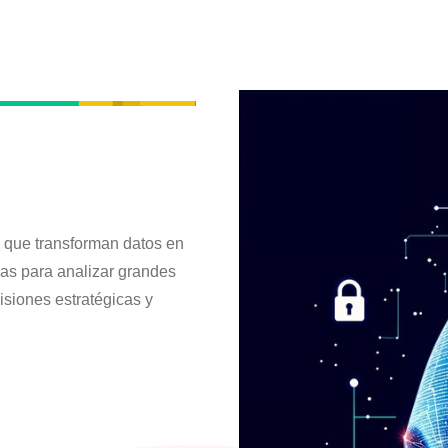
 que transforman datos en
as para analizar grandes
isiones estratégicas y