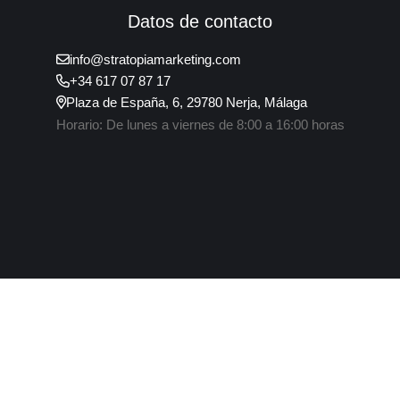
Datos de contacto
info@stratopiamarketing.com
+34 617 07 87 17
Plaza de España, 6, 29780 Nerja, Málaga
Horario: De lunes a viernes de 8:00 a 16:00 horas
Aviso legal
Politica de cookies
Política de privacidad
Administrar cookies
Desarrollado por
GO! Software Solutions
&
Stratopia